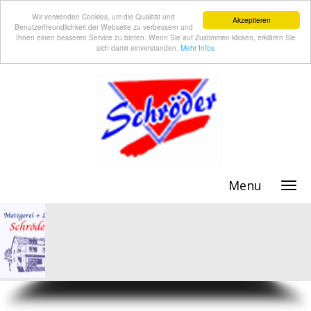
Wir verwenden Cookies, um die Qualität und
Akzeptieren
Benutzerfreundlichkeit der Webseite zu verbessern und
Ihnen einen besseren Service zu bieten. Wenn Sie auf Zustimmen klicken, erklären Sie
sich damit einverstanden.
Mehr Infos
Menu